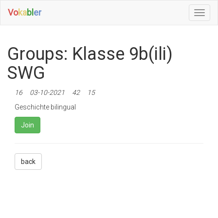
Vo
ka
bl
er
Toggl
Navig
Groups: Klasse 9b(ili)
SWG
16
03-10-2021
42
15
Geschichte bilingual
Join
back