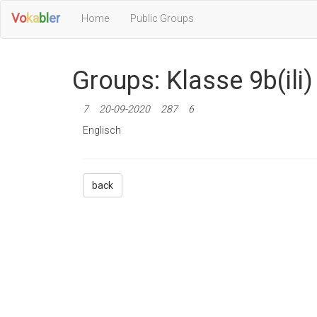
Vo
ka
bl
er
Home
Public Groups
Groups: Klasse 9b(ili)
7
20-09-2020
287
6
Englisch
back