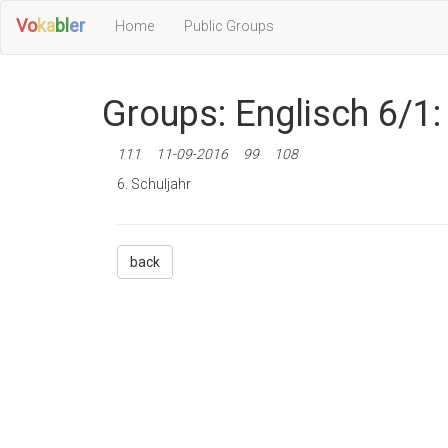
Vo
ka
bl
er
Home
Public Groups
Groups: Englisch 6/1:
111
11-09-2016
99
108
6. Schuljahr
back