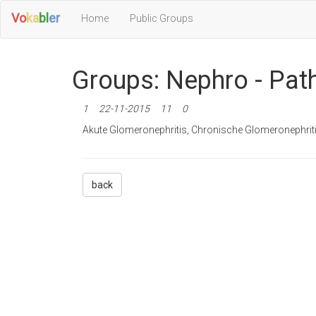
Vo
ka
bl
er
Home
Public Groups
Groups: Nephro - Patho
1
22-11-2015
11
0
Akute Glomeronephritis, Chronische Glomeronephri
back