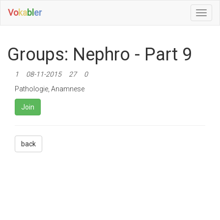
Vo
ka
bl
er
Toggl
Navig
Groups: Nephro - Part 9
1
08-11-2015
27
0
Pathologie, Anamnese
Join
back