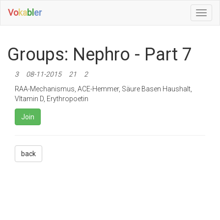
Vo
ka
bl
er
Toggl
Navig
Groups: Nephro - Part 7
3
08-11-2015
21
2
RAA-Mechanismus, ACE-Hemmer, Säure Basen Haushalt,
VItamin D, Erythropoetin
Join
back